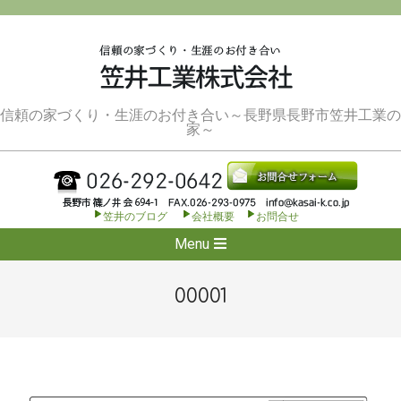
Skip
to
content
信頼の家づくり・生涯のお付き合い～長野県長野市笠井工業の
家～
笠井のブログ
会社概要
お問合せ
Secondary
Menu
Navigation
Menu
00001