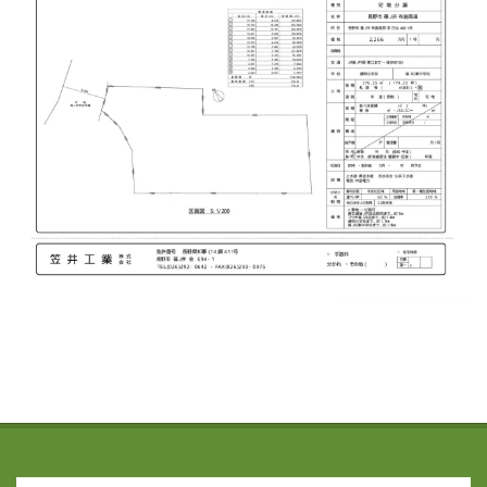
2016-
03-
03