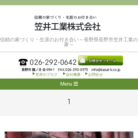
Skip
to
content
信頼の家づくり・生涯のお付き合い～長野県長野市笠井工業の
家～
笠井のブログ
会社概要
お問合せ
Secondary
Menu
Navigation
Menu
1