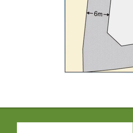
2016-
08-
03