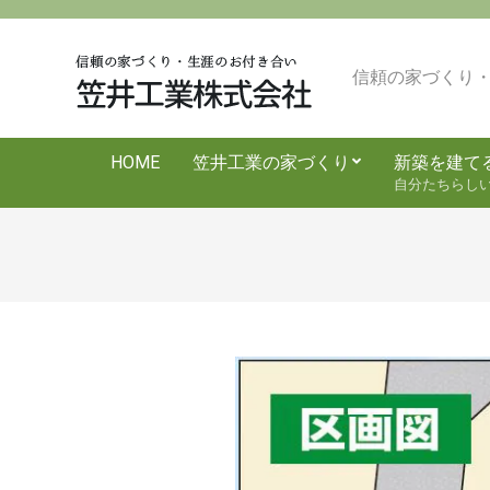
Skip
to
content
信頼の家づくり
HOME
笠井工業の家づくり
新築を建て
自分たちらし