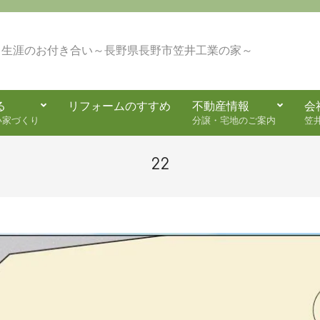
・生涯のお付き合い～長野県長野市笠井工業の家～
る
リフォームのすすめ
不動産情報
会
Secondary
い家づくり
分譲・宅地のご案内
笠
Navigation
Menu
22