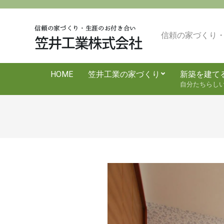
Skip
to
content
信頼の家づくり
HOME
笠井工業の家づくり
新築を建て
自分たちらし