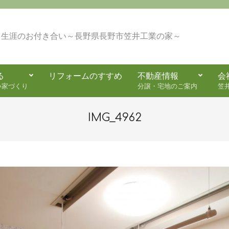
・生涯のお付き合い～長野県長野市笠井工業の家～
る
リフォームのすすめ
不動産情報
会
Secondary
い家づくり
分譲・宅地のご案内
笠
Navigation
Menu
IMG_4962